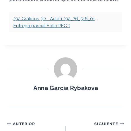
232 Gráficos 3D - Aula 1 232_76_516_01
.
Entrega parcial Folio PEC 3
Anna Garcia Rybakova
Navegación
ANTERIOR
SIGUIENTE