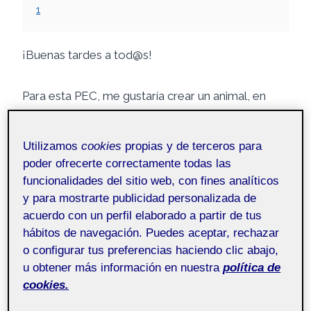
1
¡Buenas tardes a tod@s!
Para esta PEC, me gustaría crear un animal, en
este caso una orca low poly en Blender. La
temática girará entorno a la búsqueda de un
Utilizamos
cookies
propias y de terceros para
tesoro perdido en una isla misteriosa. La inclusión
poder ofrecerte correctamente todas las
de la orca añade un toque único y emocionante a
funcionalidades del sitio web, con fines analíticos
la escena, mostrando al pirata llegando a la isla
y para mostrarte publicidad personalizada de
con la ayuda de la orca, con la intención que sea
acuerdo con un perfil elaborado a partir de tus
algo más diferente y sorprendente.
hábitos de navegación. Puedes aceptar, rechazar
o configurar tus preferencias haciendo clic abajo,
u obtener más información en nuestra
política de
cookies.